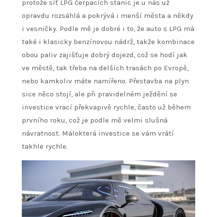
protože síť LPG čerpacích stanic je u nás už
opravdu rozsáhlá a pokrývá i menší města a někdy
i vesničky.
Podle mě je dobré i to, že auto s LPG má
také i klasicky benzínovou nádrž, takže kombinace
obou paliv zajišťuje dobrý dojezd, což se hodí jak
ve městě, tak třeba na delších trasách po Evropě,
nebo kamkoliv máte namířeno.
Přestavba na plyn
sice něco stojí, ale při pravidelném ježdění se
investice vrací překvapivě rychle, často už během
prvního roku, což je podle mě velmi slušná
návratnost. Málokterá investice se vám vrátí
takhle rychle.