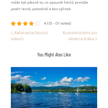
může být přesně to, co spoustě řidičů pomůže
jezdit levně, pohodlně a bez výčitek.
4.1/5 - (11 votes)
Navigace
< Načerpejte čerstvý
Konopné krémy pro
vzduch
zdraví a krásu >
pro
příspěvek
You Might Also Like