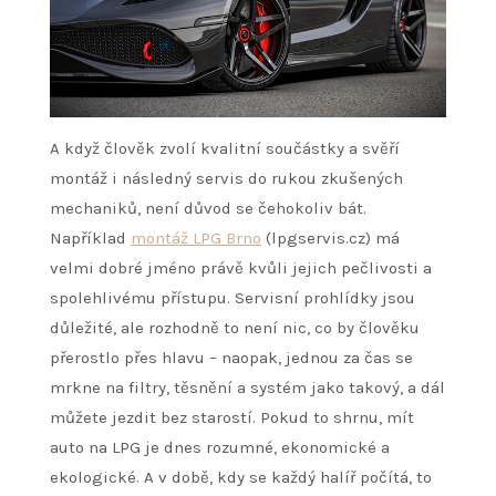
A když člověk zvolí kvalitní součástky a svěří
montáž i následný servis do rukou zkušených
mechaniků, není důvod se čehokoliv bát.
Například
montáž LPG Brno
(lpgservis.cz) má
velmi dobré jméno právě kvůli jejich pečlivosti a
spolehlivému přístupu. Servisní prohlídky jsou
důležité, ale rozhodně to není nic, co by člověku
přerostlo přes hlavu – naopak, jednou za čas se
mrkne na filtry, těsnění a systém jako takový, a dál
můžete jezdit bez starostí. Pokud to shrnu, mít
auto na LPG je dnes rozumné, ekonomické a
ekologické. A v době, kdy se každý halíř počítá, to