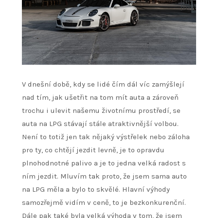
V dnešní době, kdy se lidé čím dál víc zamýšlejí
nad tím, jak ušetřit na tom mít auta a zároveň
trochu i ulevit našemu životnímu prostředí, se
auta na LPG stávají stále atraktivnější volbou.
Není to totiž jen tak nějaký výstřelek nebo záloha
pro ty, co chtějí jezdit levně, je to opravdu
plnohodnotné palivo a je to jedna velká radost s
ním jezdit. Mluvím tak proto, že jsem sama auto
na LPG měla a bylo to skvělé. Hlavní výhody
samozřejmě vidím v ceně, to je bezkonkurenční.
Dále pak také byla velká výhoda v tom, že jsem