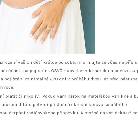
arození vašich dětí krátce po sobě, informujte se včas na přísl
aší účasti na pojištění. OSVČ – aby jí vznikl nárok na peněžito
 na pojištění minimálně
270 dní v průběhu dvou let před nástup
m roce.
í platit či nikoliv.
Pokud vám nárok na mateřskou vznikne a b
narození dítěte potvrdí příslušná okresní správa sociálního
dobu čerpání rodičovského příspěvku. A možná na vás čeká už ce