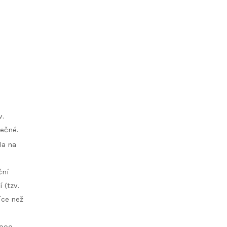
v.
tečné.
la na
ční
 (tzv.
íce než