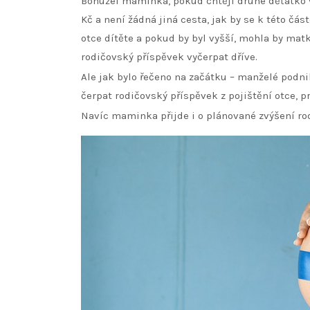
Bohužel maminka, pokud chtějí druhé děťátko v
Kč a není žádná jiná cesta, jak by se k této čá
otce dítěte a pokud by byl vyšší, mohla by mat
rodičovský příspěvek vyčerpat dříve.
Ale jak bylo řečeno na začátku – manželé podni
čerpat rodičovský příspěvek z pojištění otce, p
Navíc maminka přijde i o plánované zvýšení rodi