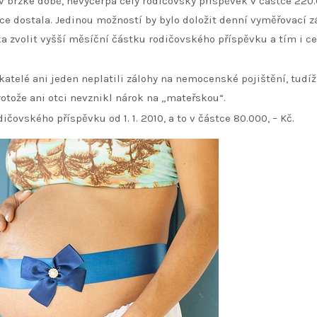
 brzké době, nevyčerpá celý rodičovský příspěvek v částce 220.
stce dostala. Jedinou možností by bylo doložit denní vyměřovací 
ka zvolit vyšší měsíční částku rodičovského příspěvku a tím i ce
katelé ani jeden neplatili zálohy na nemocenské pojištění, tudíž
rotože ani otci nevznikl nárok na „mateřskou“.
čovského příspěvku od 1. 1. 2010, a to v částce 80.000, – Kč.