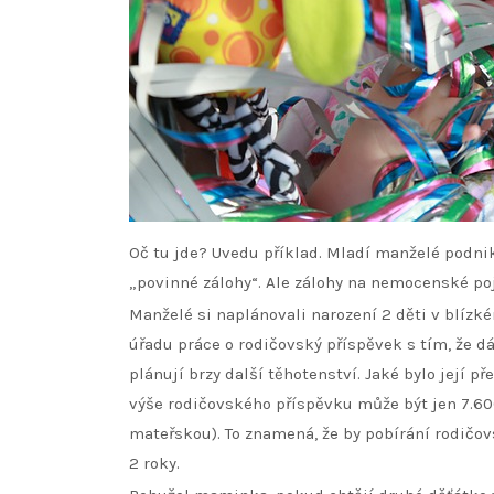
Oč tu jde? Uvedu příklad. Mladí manželé podnika
„povinné zálohy“. Ale zálohy na nemocenské poji
Manželé si naplánovali narození 2 děti v blíz
úřadu práce o rodičovský příspěvek s tím, že d
plánují brzy další těhotenství. Jaké bylo její p
výše rodičovského příspěvku může být jen 7.600
mateřskou). To znamená, že by pobírání rodičov
2 roky.