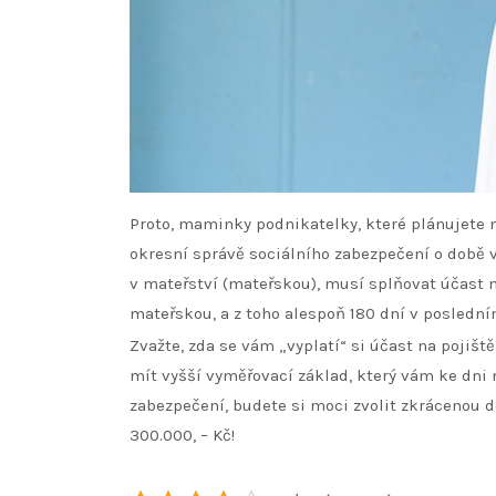
Proto, maminky podnikatelky, které plánujete n
okresní správě sociálního zabezpečení o době v
v mateřství (mateřskou), musí splňovat účast
mateřskou, a z toho alespoň 180 dní v poslední
Zvažte, zda se vám „vyplatí“ si účast na pojištěn
mít vyšší vyměřovací základ, který vám ke dni 
zabezpečení, budete si moci zvolit zkrácenou 
300.000, – Kč!