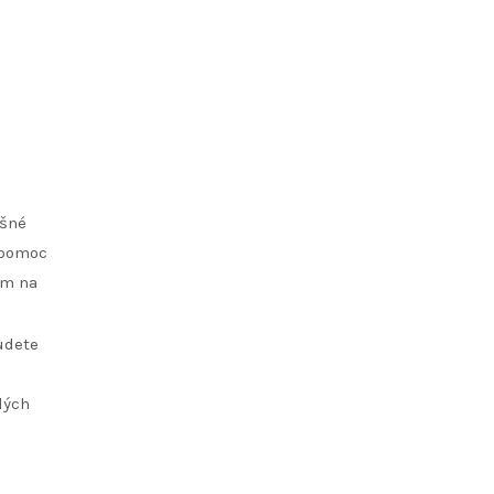
ušné
u pomoc
em na
udete
lých