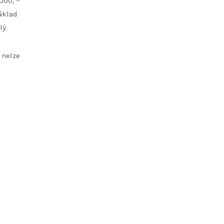
000, –
základ
lý
 nelze