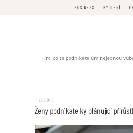
Skip
BUSINESS
BYDLENÍ
E
to
content
Tím, co se podnikatelům nejednou vůbec 
/
23.7.2019
Ženy podnikatelky plánující přírůs