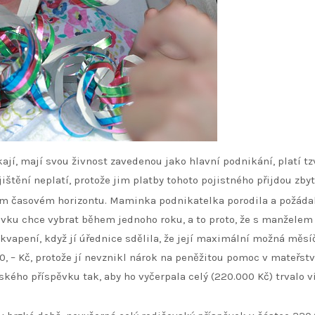
jí, mají svou živnost zavedenou jako hlavní podnikání, platí tz
štění neplatí, protože jim platby tohoto pojistného přijdou zby
kém časovém horizontu. Maminka podnikatelka porodila a požáda
ávku chce vybrat během jednoho roku, a to proto, že s manželem
řekvapení, když jí úřednice sdělila, že její maximální možná měsí
, – Kč, protože jí nevznikl nárok na peněžitou pomoc v mateřství
ského příspěvku tak, aby ho vyčerpala celý (220.000 Kč) trvalo v