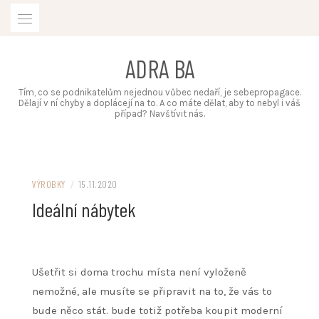
Skip
to
content
ADRA BA
Tím, co se podnikatelům nejednou vůbec nedaří, je sebepropagace.
Dělají v ní chyby a doplácejí na to. A co máte dělat, aby to nebyl i váš
případ? Navštívit nás.
VÝROBKY
/
15.11.2020
Ideální nábytek
Ušetřit si doma trochu místa není vyloženě
nemožné, ale musíte se připravit na to, že vás to
bude něco stát. bude totiž potřeba koupit moderní