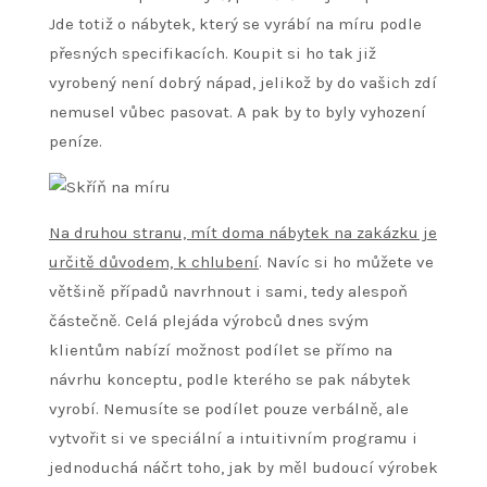
Jde totiž o nábytek, který se vyrábí na míru podle
přesných specifikacích. Koupit si ho tak již
vyrobený není dobrý nápad, jelikož by do vašich zdí
nemusel vůbec pasovat. A pak by to byly vyhození
peníze.
Na druhou stranu, mít doma nábytek na zakázku je
určitě důvodem, k chlubení
. Navíc si ho můžete ve
většině případů navrhnout i sami, tedy alespoň
částečně. Celá plejáda výrobců dnes svým
klientům nabízí možnost podílet se přímo na
návrhu konceptu, podle kterého se pak nábytek
vyrobí. Nemusíte se podílet pouze verbálně, ale
vytvořit si ve speciální a intuitivním programu i
jednoduchá náčrt toho, jak by měl budoucí výrobek