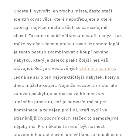
Chcete-li vytvořit jen trochu místa, často stačí
identifikovat věci, které nepotřebujete a které
zabírají nejvíce místa a těch se samozřejmě
zbavit. To samo o sobě většinou nestaří, i když i tak
může byteček docela prokouknout. Mnohem lepší
je tento postup zkombinovat s koupí nového
nábytku, který je daleko praktičtější než váš
stávající. Řeč je o vestavěných
skříních na míru
.
Jedná se asi o ten nejpraktičtější nábytek, který si
dnes můžete koupit. Nejenže nezabírá místo, ale
zároveň poskytuje poměrně velké množství
úložného prostoru, což je samozřejmě super
kombinace, a to nejen pro lidi, kteří bydlí ve
stísněnějších podmínkách. Háček to samozřejmě
nějaký má. Pro někoho to musí být nutnost
stavebních prací v bytě, pro většinu je to pak cena.