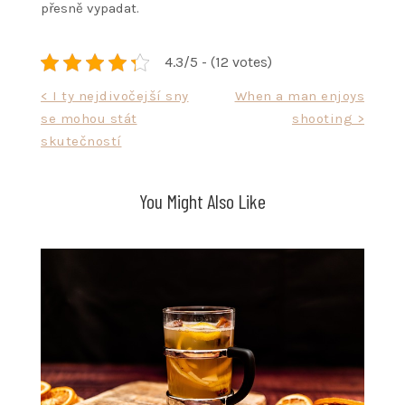
přesně vypadat.
4.3/5 - (12 votes)
Navigace
< I ty nejdivočejší sny
When a man enjoys
se mohou stát
shooting >
pro
skutečností
příspěvek
You Might Also Like