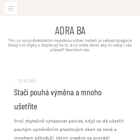
Skip
to
content
ADRA BA
Tím, co se podnikatelům nejednou vůbec nedaří, je sebepropagace.
Dělají v ní chyby a doplácejí na to. A co máte dělat, aby to nebyl i váš
případ? Navštívit nás.
/
23.11.2024
Stačí pouhá výměna a mnoho
ušetříte
Proč zbytečně vyhazovat peníze, když se dá ušetřit
pouhým vyměněním
plastových oken
za nové a
mnohem pěknější. Velmi snadno se provádí