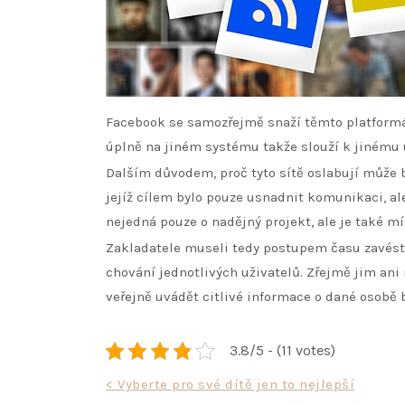
Facebook se samozřejmě snaží těmto platformám
úplně na jiném systému takže slouží k jinému ú
Dalším důvodem, proč tyto sítě oslabují může bý
jejíž cílem bylo pouze usnadnit komunikaci, al
nejedná pouze o nadějný projekt, ale je také 
Zakladatele museli tedy postupem času zavést 
chování jednotlivých uživatelů. Zřejmě jim ani
veřejně uvádět citlivé informace o dané osobě b
3.8/5 - (11 votes)
Navigace
< Vyberte pro své dítě jen to nejlepší