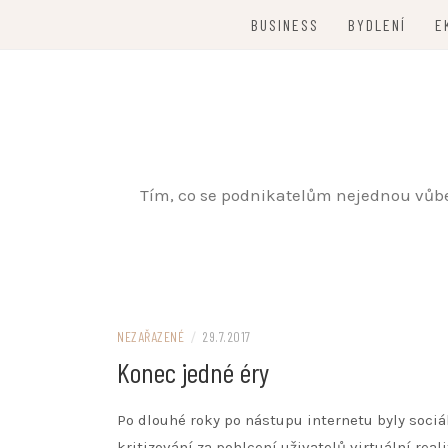
Skip
BUSINESS
BYDLENÍ
E
to
content
Tím, co se podnikatelům nejednou vůbec 
NEZAŘAZENÉ
/
29.7.2017
Konec jedné éry
Po dlouhé roky po nástupu internetu byly sociá
kritizování za pohlcení uživatelů virtuální rea