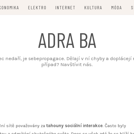
KONOMIKA
ELEKTRO
INTERNET
KULTURA
MÓDA
S
ADRA BA
nedaří, je sebepropagace. Dělají v ní chyby a doplácejí na
případ? Navštívit nás.
lní sítě považovány za
tahouny sociální interakce
. Často byly
litou a odmítání skutečného světa. Dnes se však zdá že se blíží 