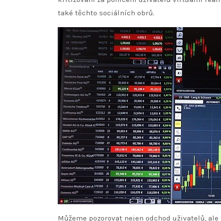
také těchto sociálních obrů.
Můžeme pozorovat nejen odchod uživatelů, ale ta