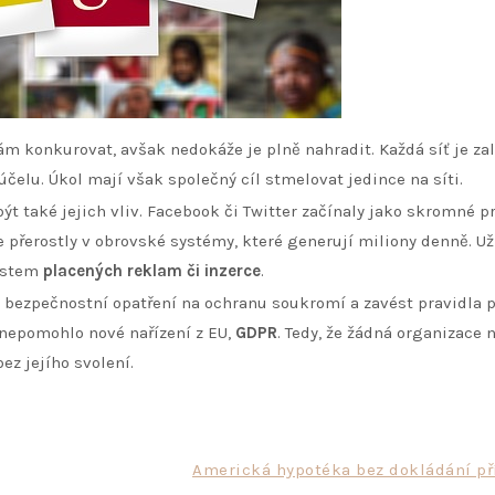
 konkurovat, avšak nedokáže je plně nahradit. Každá síť je za
čelu. Úkol mají však společný cíl stmelovat jedince na síti.
t také jejich vliv. Facebook či Twitter začínaly jako skromné p
e přerostly v obrovské systémy, které generují miliony denně. Už
místem
placených reklam či inzerce
.
bezpečnostní opatření na ochranu soukromí a zavést pravidla 
 nepomohlo nové nařízení z EU,
GDPR
. Tedy, že žádná organizace
ez jejího svolení.
Americká hypotéka bez dokládání př