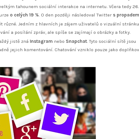
 velkým tahounem sociální interakce na internetu. Včera tedy 26.
burze
o celých 19 %
. O den později následoval Twitter
s propadem
t různé. Jedním z hlavních je zájem uživatelů o vizuální stránku 
ání a posílání zpráv, ale spíše se zajímají o obrázky a fotky.
aždý jistě zná
Instagram
nebo
Snapchat
. Tyto sociální sítě jsou
padně jejich komentování. Chatování vzniklo pouze jako doplňko