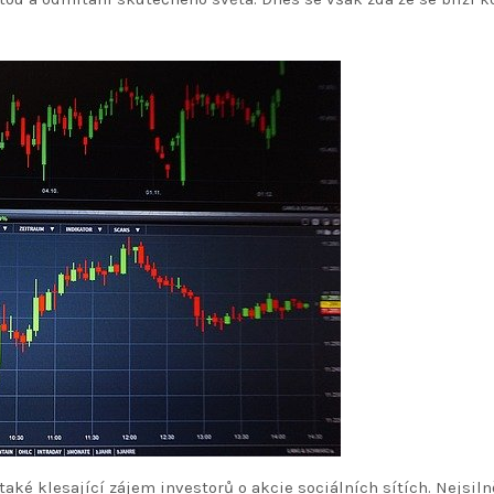
ké klesající zájem investorů o akcie sociálních sítích. Nejsilně